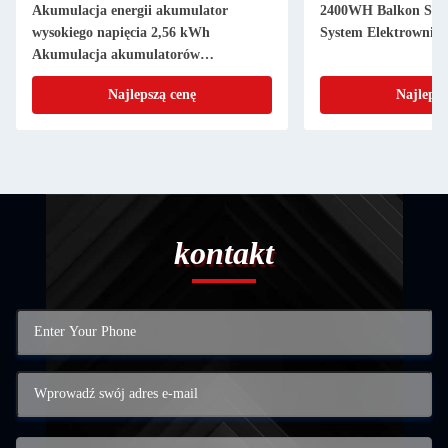
Akumulacja energii akumulator
2400WH Balkon Solar
wysokiego napięcia 2,56 kWh
System Elektrownia 
Akumulacja akumulatorów
słonecznych mieszkalnych
Najlepszą cenę
Najlepsz
kontakt