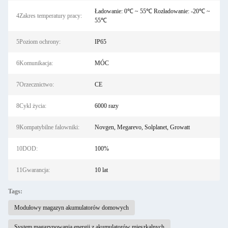
Ładowanie: 0℃ ~ 55℃ Rozładowanie: -20℃ ~
4Zakres temperatury pracy:
55℃
5Poziom ochrony:
IP65
6Komunikacja:
MÓC
7Orzecznictwo:
CE
8Cykl życia:
6000 razy
9Kompatybilne falowniki:
Novgen, Megarevo, Solplanet, Growatt
10DOD:
100%
11Gwarancja:
10 lat
Tags:
Modułowy magazyn akumulatorów domowych
System magazynowania energii z akumulatorów mieszkalnych