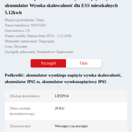
akumulator Wysoka skalowalność dla ESS mieszkalnych
5.12kwh
Miejsce pochodzenia: Chiny
Nazwa handlowa: NOVGEN
Orzecznictwo: CE
Numer modelu: Bateria Altair HVS – 5,12 kWh
Minimalne zamówienie: Negocjacje
Cena: Zbywalny
Szczegóły pakowania: Standardowe Opakowanie
Szczegół
Opis
Podkreślić:
akumulator wysokiego napięcia wysoka skalowalność
,
akumulator IP65 ss
,
akumulator wysokonapięciowy IP65
1Rodzaj akumulatora:
LIFEPO4
2Masa modułu
29 KG
akumulatorowego:
3Zastosowanie:
Wewnątrz i na zewnątrz