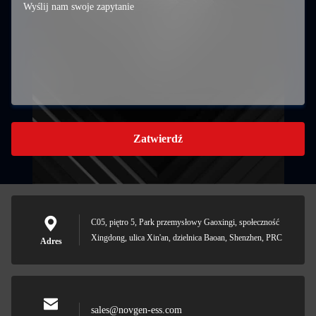
Zatwierdź
C05, piętro 5, Park przemysłowy Gaoxingi, społeczność
Xingdong, ulica Xin'an, dzielnica Baoan, Shenzhen, PRC
Adres
sales@novgen-ess.com