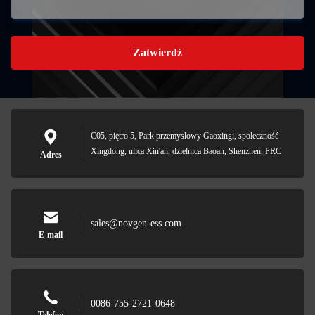
Zatwierdź
C05, piętro 5, Park przemysłowy Gaoxingi, społeczność
Xingdong, ulica Xin'an, dzielnica Baoan, Shenzhen, PRC
Adres
sales@novgen-ess.com
E-mail
0086-755-2721-0648