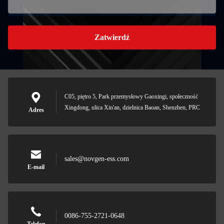
Zatwierdź
C05, piętro 5, Park przemysłowy Gaoxingi, społeczność
Xingdong, ulica Xin'an, dzielnica Baoan, Shenzhen, PRC
Adres
sales@novgen-ess.com
E-mail
0086-755-2721-0648