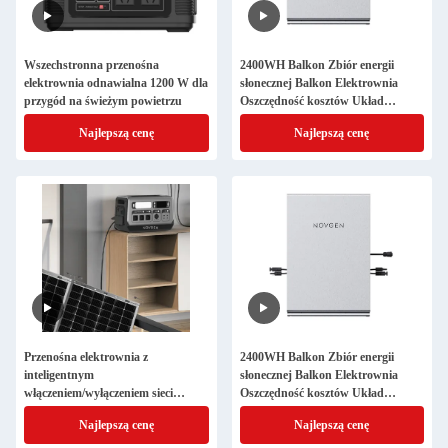
Wszechstronna przenośna
2400WH Balkon Zbiór energii
elektrownia odnawialna 1200 W dla
słonecznej Balkon Elektrownia
przygód na świeżym powietrzu
Oszczędność kosztów Układ
słoneczny
Najlepszą cenę
Najlepszą cenę
Przenośna elektrownia z
2400WH Balkon Zbiór energii
inteligentnym
słonecznej Balkon Elektrownia
włączeniem/wyłączeniem sieci
Oszczędność kosztów Układ
elektrycznej
słoneczny
Najlepszą cenę
Najlepszą cenę