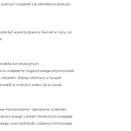
a ważnych urządzeń lub oświetlenia podczas
może być wykorzystywana również w nocy, co
h.
środków konstrukcyjnych.
owania urządzenia magazynowego.przymocować
z stojakem. Więcej informacji o naszym
aleźć w instrukcji wideo lub w naszej
owe monitorowanie i sterowanie systemem
odukcji energii z paneli słonecznych,przegląd
owego, oraz możliwość ustalenia minimalnego