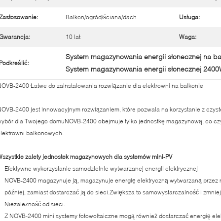
Zastosowanie:
Balkon/ogród/ściana/dach
Usługa:
Gwarancja:
10 lat
Waga:
System magazynowania energii słonecznej na ba
Podkreślić:
System magazynowania energii słonecznej 240
OVB-2400 Łatwe do zainstalowania rozwiązanie dla elektrowni na balkonie
OVB-2400 jest innowacyjnym rozwiązaniem, które pozwala na korzystanie z czyste
ybór dla Twojego domuNOVB-2400 obejmuje tylko jednostkę magazynową, co czyni
lektrowni balkonowych.
szystkie zalety jednostek magazynowych dla systemów mini-PV
Efektywne wykorzystanie samodzielnie wytwarzanej energii elektrycznej
NOVB-2400 magazynuje ją, magazynuje energię elektryczną wytwarzaną przez min
później, zamiast dostarczać ją do sieci.Zwiększa to samowystarczalność i zmniej
Niezależność od sieci.
Z NOVB-2400 mini systemy fotowoltaiczne mogą również dostarczać energię elek