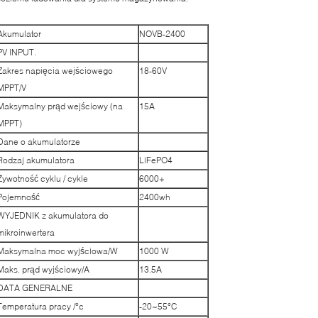
Akumulator
NOVB-2400
PV INPUT.
Zakres napięcia wejściowego
18-60V
MPPT/V
Maksymalny prąd wejściowy (na
15A
MPPT)
Dane o akumulatorze
Rodzaj akumulatora
LiFePO4
Żywotność cyklu / cykle
6000+
Pojemność
2400wh
WYJEDNIK z akumulatora do
mikroinwertera
Maksymalna moc wyjściowa/W
1000 W
Maks. prąd wyjściowy/A
13.5A
DATA GENERALNE
Temperatura pracy /°c
-20~55°C