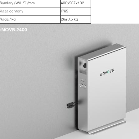
Wymiary (W/H/D)/mm
400x567x102
Klasa ochrony
IP65
Waga / kg
26±0,5 kg