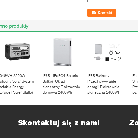
Inne produkty
048WH 2200W
IP65 LiFePO4 Bateria
IP65 Bałkony
Ele
alcony Solar System
Balkon Układ
Przechowywanie
Sm
ortable Energy
słoneczny Elektrownia
energii Elektrownia
Prz
torage Power Station
domowa 2400Wh
słoneczna 2400WH
pan
Elastyczny panel
słoneczny
Skontaktuj się z nami
Z