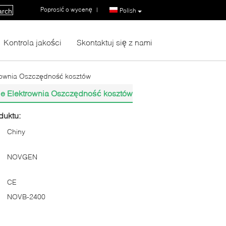
Poprosić o wycenę
|
Polish
arch
Kontrola jakości
Skontaktuj się z nami
rownia Oszczędność kosztów
ie Elektrownia Oszczędność kosztów
duktu:
Chiny
NOVGEN
CE
NOVB-2400