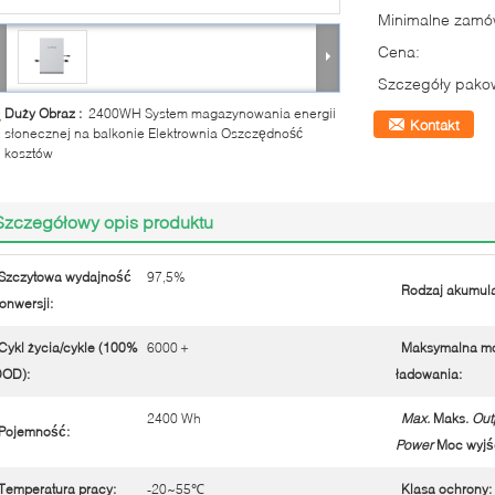
Minimalne zamów
Cena:
Szczegóły pako
Duży Obraz :
2400WH System magazynowania energii
Kontakt
słonecznej na balkonie Elektrownia Oszczędność
kosztów
Szczegółowy opis produktu
Szczytowa wydajność
97,5%
Rodzaj akumula
onwersji:
Cykl życia/cykle (100%
6000＋
Maksymalna m
OD):
ładowania:
2400 Wh
Max.
Maks.
Out
Pojemność:
Power
Moc wyjś
Temperatura pracy:
-20~55℃
Klasa ochrony: