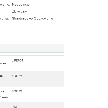
ienie:
Negocjacje
Zbywalny
wania:
Standardowe Opakowanie
LIFEPO4
tora:
oc
1200 W
put
1000 W
ciowa
:
IP65