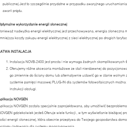
publicznej.Jest to szczególnie przydatne w przypadku awaryjnego uruchamiani
awarii prądu.
ptymalne wykorzystanie energii słonecznej
onieważ nadwyżka energii elektrycznej jest przechowywana, energia słoneczna 
mniejsza koszty zakupu energii elektrycznej z sieci elektrycznej po drogich taryfac
ŁATWA INSTALACJA
Instalacja NOVB-2400 jest prosta i nie wymaga żadnych skomplikowanych 
Oferujemy różne akcesoria montażowe ze stali nierdzewnej do pozycjon
go zmiennie do ściany domu lub alternatywnie ustawić go w stanie wolnym 
systemie pamięci masowej PLUG-IN dla systemów fotowoltaicznych można zn
instrukcji obsługi.
Aplikacja NOVGEN
plikacja NOVGEN została specjalnie zaprojektowana, aby umożliwić bezproblem
OVGEN gdziekolwiek jesteś.Oferuje wiele funkcji., w tym wyświetlanie bieżącej pr
lości energii słonecznej, która obecnie przepływa do Twojego gospodarstwa dom
poziomu ładowania dla systemu magazynowania.