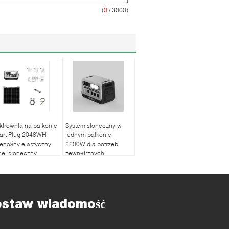
(
0
/ 3000)
ktrownia na balkonie
System słoneczny w
art Plug 2048WH
jednym balkonie
enośny elastyczny
2200W dla potrzeb
el słoneczny
zewnętrznych
ostaw wiadomość