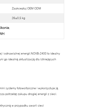
Zaakceptuj OEM ODM
26±0,5 kg
lkonie
,
0WH
j i odnawialnej energii.NOVB-2400 to idealny
 go idealną aktualizacją dla istniejących
i systemy fotowoltaiczne i wykorzystuje ją
sza potrzebę zakupu drogiej energii z sieci.
tryczną w przypadku awarii sieci