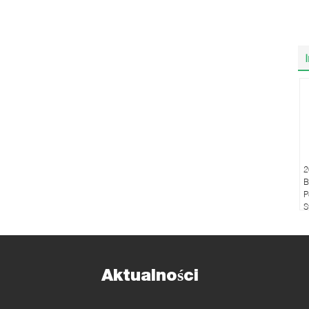
2
B
P
S
Aktualności