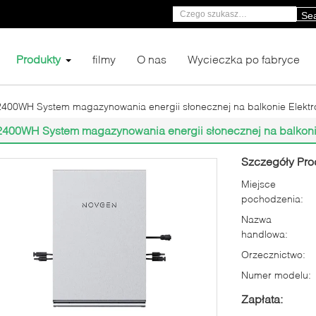
Se
Produkty
filmy
O nas
Wycieczka po fabryce
2400WH System magazynowania energii słonecznej na balkonie Elekt
2400WH System magazynowania energii słonecznej na balkon
Szczegóły Pro
Miejsce
pochodzenia:
Nazwa
handlowa:
Orzecznictwo:
Numer modelu:
Zapłata: