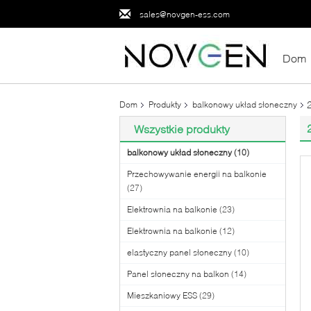
sales@novgen-ess.com
Dom
Dom
Produkty
balkonowy układ słoneczny
Wszystkie produkty
balkonowy układ słoneczny
(10)
Przechowywanie energii na balkonie
(27)
Elektrownia na balkonie
(23)
Elektrownia na balkonie
(12)
elastyczny panel słoneczny
(10)
Panel słoneczny na balkon
(14)
Mieszkaniowy ESS
(29)